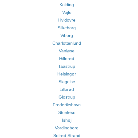
Kolding
Vejle
Hvidovre
Silkeborg
Viborg
Charlottenlund
Vanløse
Hillerød
Taastrup
Helsingør
Slagelse
Lillerød
Glostrup
Frederikshavn
Stenløse
Ishøj
Vordingborg
Solrød Strand