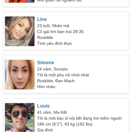
Mối quan hệ nghiêm túc
Line
23 tuổi, Nhân mã
Cô gái tìm bạn trai 28-35
Roskilde
Tình yêu đích thực
Simone
24 năm, Scorpio
Tôi là một phụ nữ nhút nhát
Roskilde, Đan Mạch
Hôn nhân
Louis
41 năm, Ma Kết
Tôi là một bác sĩ nội tiết đang tìm kiếm người
phụ nữ hoàn hảo
186 cm (6'2"), 83 kg (182 lbs)
Gia đình